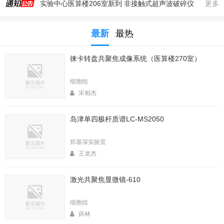
实验中心医算楼206室新到 非接触式超声波破碎仪
更多
2025年秋季大型仪器培训安排
最新
最热
生命科学实验中心353室新到一台高速冷冻离心机，三个角转子，50，250，1000ml管
生命科学实验中心2025年暑期值班表
徕卡转盘共聚焦成像系统（医算楼270室）
医算楼（西区田径场新楼）二楼（206室）新到一台落地式超离和一台高速冷冻离心机
2025年4月春季大型仪器培训安排
细胞组
生命中心2025寒假值班表
宋相杰
生命科学实验中心2026年暑期值班表
岛津单四极杆质谱LC-MS2050
2026年春季大型仪器培训安排
生命科学实验中心2026年寒假值班表
郑基深实验室
王龙杰
激光共聚焦显微镜-610
细胞组
薛林