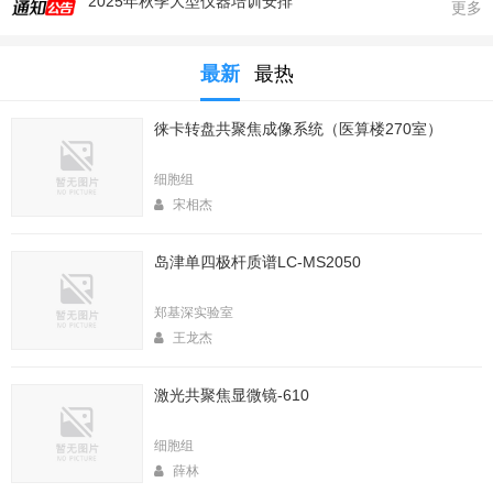
更多
生命科学实验中心353室新到一台高速冷冻离心机，三个角转子，50，250，1000ml管
生命科学实验中心2025年暑期值班表
最新
最热
医算楼（西区田径场新楼）二楼（206室）新到一台落地式超离和一台高速冷冻离心机
2025年4月春季大型仪器培训安排
徕卡转盘共聚焦成像系统（医算楼270室）
生命中心2025寒假值班表
细胞组
生命科学实验中心2026年暑期值班表
宋相杰
2026年春季大型仪器培训安排
生命科学实验中心2026年寒假值班表
岛津单四极杆质谱LC-MS2050
实验中心医算楼206室新到 非接触式超声波破碎仪
郑基深实验室
王龙杰
激光共聚焦显微镜-610
细胞组
薛林