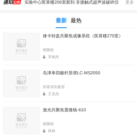
实验中心医算楼206室新到 非接触式超声波破碎仪
更多
2025年秋季大型仪器培训安排
最新
最热
生命科学实验中心353室新到一台高速冷冻离心机，三个角转子，50，250，1000ml管
生命科学实验中心2025年暑期值班表
徕卡转盘共聚焦成像系统（医算楼270室）
医算楼（西区田径场新楼）二楼（206室）新到一台落地式超离和一台高速冷冻离心机
2025年4月春季大型仪器培训安排
细胞组
生命中心2025寒假值班表
宋相杰
生命科学实验中心2026年暑期值班表
岛津单四极杆质谱LC-MS2050
2026年春季大型仪器培训安排
生命科学实验中心2026年寒假值班表
郑基深实验室
王龙杰
激光共聚焦显微镜-610
细胞组
薛林