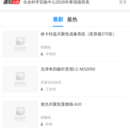
生命科学实验中心2026年寒假值班表
更多
实验中心医算楼206室新到 非接触式超声波破碎仪
最新
最热
2025年秋季大型仪器培训安排
生命科学实验中心353室新到一台高速冷冻离心机，三个角转子，50，250，1000ml管
徕卡转盘共聚焦成像系统（医算楼270室）
生命科学实验中心2025年暑期值班表
医算楼（西区田径场新楼）二楼（206室）新到一台落地式超离和一台高速冷冻离心机
细胞组
2025年4月春季大型仪器培训安排
宋相杰
生命中心2025寒假值班表
岛津单四极杆质谱LC-MS2050
生命科学实验中心2026年暑期值班表
2026年春季大型仪器培训安排
郑基深实验室
王龙杰
激光共聚焦显微镜-610
细胞组
薛林