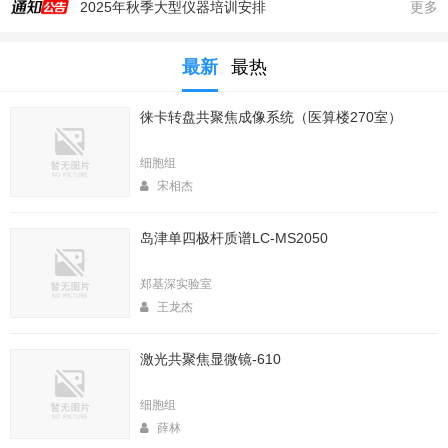
2025年秋季大型仪器培训安排
更多
生命科学实验中心353室新到一台高速冷冻离心机，三个角转子，50，250，1000ml管
最新
最热
生命科学实验中心2025年暑期值班表
医算楼（西区田径场新楼）二楼（206室）新到一台落地式超离和一台高速冷冻离心机
徕卡转盘共聚焦成像系统（医算楼270室）
2025年4月春季大型仪器培训安排
生命中心2025寒假值班表
细胞组
生命科学实验中心2026年暑期值班表
宋相杰
2026年春季大型仪器培训安排
岛津单四极杆质谱LC-MS2050
生命科学实验中心2026年寒假值班表
实验中心医算楼206室新到 非接触式超声波破碎仪
郑基深实验室
王龙杰
激光共聚焦显微镜-610
细胞组
薛林