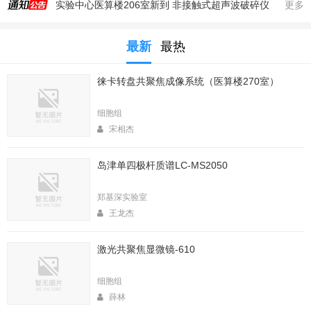
实验中心医算楼206室新到 非接触式超声波破碎仪
更多
2025年秋季大型仪器培训安排
最新
最热
生命科学实验中心353室新到一台高速冷冻离心机，三个角转子，50，250，1000ml管
生命科学实验中心2025年暑期值班表
徕卡转盘共聚焦成像系统（医算楼270室）
医算楼（西区田径场新楼）二楼（206室）新到一台落地式超离和一台高速冷冻离心机
2025年4月春季大型仪器培训安排
细胞组
生命中心2025寒假值班表
宋相杰
生命科学实验中心2026年暑期值班表
岛津单四极杆质谱LC-MS2050
2026年春季大型仪器培训安排
生命科学实验中心2026年寒假值班表
郑基深实验室
王龙杰
激光共聚焦显微镜-610
细胞组
薛林