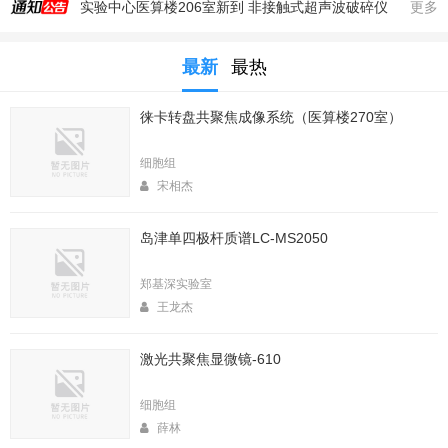
实验中心医算楼206室新到 非接触式超声波破碎仪
更多
2025年秋季大型仪器培训安排
最新
最热
生命科学实验中心353室新到一台高速冷冻离心机，三个角转子，50，250，1000ml管
生命科学实验中心2025年暑期值班表
徕卡转盘共聚焦成像系统（医算楼270室）
医算楼（西区田径场新楼）二楼（206室）新到一台落地式超离和一台高速冷冻离心机
2025年4月春季大型仪器培训安排
细胞组
生命中心2025寒假值班表
宋相杰
生命科学实验中心2026年暑期值班表
岛津单四极杆质谱LC-MS2050
2026年春季大型仪器培训安排
生命科学实验中心2026年寒假值班表
郑基深实验室
王龙杰
激光共聚焦显微镜-610
细胞组
薛林