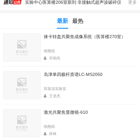
实验中心医算楼206室新到 非接触式超声波破碎仪
更多
2025年秋季大型仪器培训安排
最新
最热
生命科学实验中心353室新到一台高速冷冻离心机，三个角转子，50，250，1000ml管
生命科学实验中心2025年暑期值班表
徕卡转盘共聚焦成像系统（医算楼270室）
医算楼（西区田径场新楼）二楼（206室）新到一台落地式超离和一台高速冷冻离心机
2025年4月春季大型仪器培训安排
细胞组
生命中心2025寒假值班表
宋相杰
生命科学实验中心2026年暑期值班表
岛津单四极杆质谱LC-MS2050
2026年春季大型仪器培训安排
生命科学实验中心2026年寒假值班表
郑基深实验室
王龙杰
激光共聚焦显微镜-610
细胞组
薛林