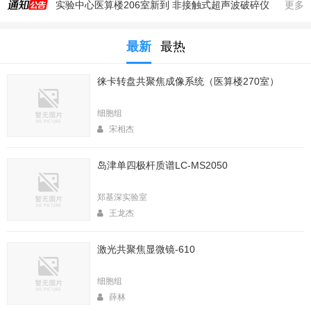
实验中心医算楼206室新到 非接触式超声波破碎仪
更多
2025年秋季大型仪器培训安排
最新
最热
生命科学实验中心353室新到一台高速冷冻离心机，三个角转子，50，250，1000ml管
生命科学实验中心2025年暑期值班表
徕卡转盘共聚焦成像系统（医算楼270室）
医算楼（西区田径场新楼）二楼（206室）新到一台落地式超离和一台高速冷冻离心机
2025年4月春季大型仪器培训安排
细胞组
生命中心2025寒假值班表
宋相杰
生命科学实验中心2026年暑期值班表
岛津单四极杆质谱LC-MS2050
2026年春季大型仪器培训安排
生命科学实验中心2026年寒假值班表
郑基深实验室
王龙杰
激光共聚焦显微镜-610
细胞组
薛林