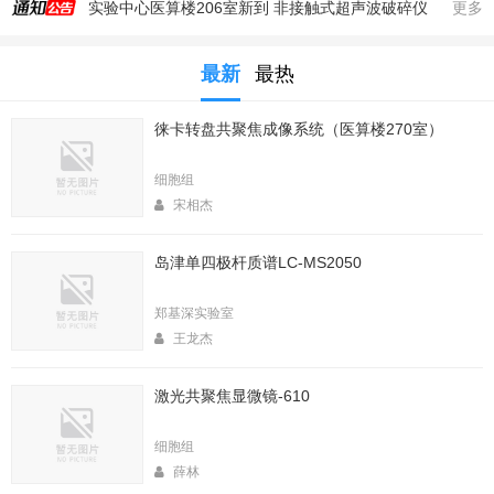
实验中心医算楼206室新到 非接触式超声波破碎仪
更多
2025年秋季大型仪器培训安排
最新
最热
生命科学实验中心353室新到一台高速冷冻离心机，三个角转子，50，250，1000ml管
生命科学实验中心2025年暑期值班表
徕卡转盘共聚焦成像系统（医算楼270室）
医算楼（西区田径场新楼）二楼（206室）新到一台落地式超离和一台高速冷冻离心机
2025年4月春季大型仪器培训安排
细胞组
生命中心2025寒假值班表
宋相杰
生命科学实验中心2026年暑期值班表
岛津单四极杆质谱LC-MS2050
2026年春季大型仪器培训安排
生命科学实验中心2026年寒假值班表
郑基深实验室
王龙杰
激光共聚焦显微镜-610
细胞组
薛林