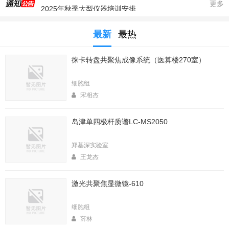
2025年秋季大型仪器培训安排
更多
生命科学实验中心353室新到一台高速冷冻离心机，三个角转子，50，250，1000ml管
最新
最热
生命科学实验中心2025年暑期值班表
医算楼（西区田径场新楼）二楼（206室）新到一台落地式超离和一台高速冷冻离心机
徕卡转盘共聚焦成像系统（医算楼270室）
2025年4月春季大型仪器培训安排
生命中心2025寒假值班表
细胞组
生命科学实验中心2026年暑期值班表
宋相杰
2026年春季大型仪器培训安排
岛津单四极杆质谱LC-MS2050
生命科学实验中心2026年寒假值班表
实验中心医算楼206室新到 非接触式超声波破碎仪
郑基深实验室
王龙杰
激光共聚焦显微镜-610
细胞组
薛林