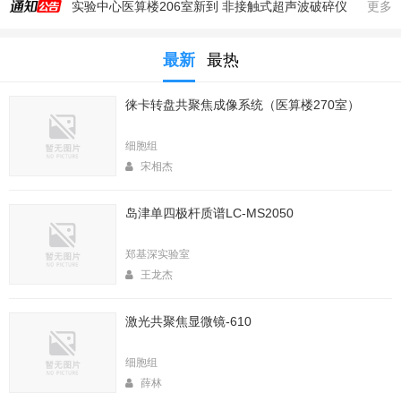
实验中心医算楼206室新到 非接触式超声波破碎仪
更多
2025年秋季大型仪器培训安排
最新
最热
生命科学实验中心353室新到一台高速冷冻离心机，三个角转子，50，250，1000ml管
生命科学实验中心2025年暑期值班表
徕卡转盘共聚焦成像系统（医算楼270室）
医算楼（西区田径场新楼）二楼（206室）新到一台落地式超离和一台高速冷冻离心机
2025年4月春季大型仪器培训安排
细胞组
生命中心2025寒假值班表
宋相杰
生命科学实验中心2026年暑期值班表
岛津单四极杆质谱LC-MS2050
2026年春季大型仪器培训安排
生命科学实验中心2026年寒假值班表
郑基深实验室
王龙杰
激光共聚焦显微镜-610
细胞组
薛林