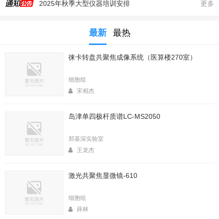
2025年秋季大型仪器培训安排
更多
生命科学实验中心353室新到一台高速冷冻离心机，三个角转子，50，250，1000ml管
最新
最热
生命科学实验中心2025年暑期值班表
医算楼（西区田径场新楼）二楼（206室）新到一台落地式超离和一台高速冷冻离心机
徕卡转盘共聚焦成像系统（医算楼270室）
2025年4月春季大型仪器培训安排
生命中心2025寒假值班表
细胞组
生命科学实验中心2026年暑期值班表
宋相杰
2026年春季大型仪器培训安排
岛津单四极杆质谱LC-MS2050
生命科学实验中心2026年寒假值班表
实验中心医算楼206室新到 非接触式超声波破碎仪
郑基深实验室
王龙杰
激光共聚焦显微镜-610
细胞组
薛林