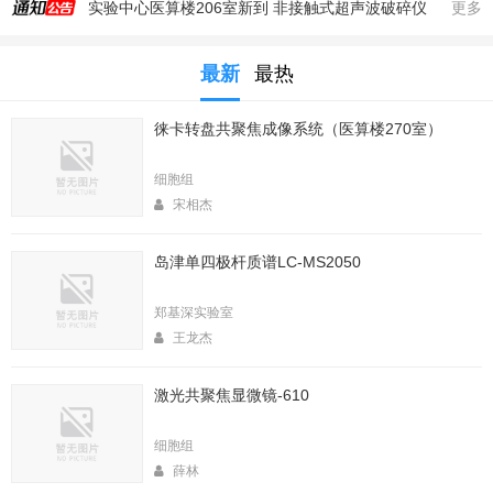
实验中心医算楼206室新到 非接触式超声波破碎仪
更多
2025年秋季大型仪器培训安排
最新
最热
生命科学实验中心353室新到一台高速冷冻离心机，三个角转子，50，250，1000ml管
生命科学实验中心2025年暑期值班表
徕卡转盘共聚焦成像系统（医算楼270室）
医算楼（西区田径场新楼）二楼（206室）新到一台落地式超离和一台高速冷冻离心机
2025年4月春季大型仪器培训安排
细胞组
生命中心2025寒假值班表
宋相杰
生命科学实验中心2026年暑期值班表
岛津单四极杆质谱LC-MS2050
2026年春季大型仪器培训安排
生命科学实验中心2026年寒假值班表
郑基深实验室
王龙杰
激光共聚焦显微镜-610
细胞组
薛林