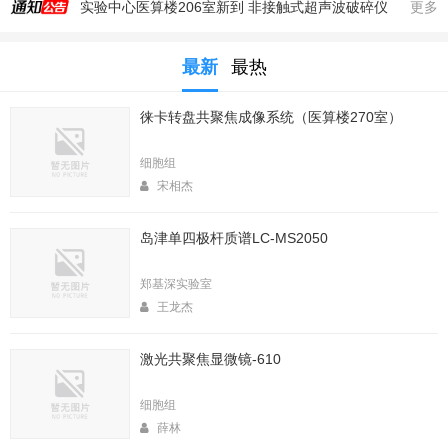
实验中心医算楼206室新到 非接触式超声波破碎仪
更多
2025年秋季大型仪器培训安排
最新
最热
生命科学实验中心353室新到一台高速冷冻离心机，三个角转子，50，250，1000ml管
生命科学实验中心2025年暑期值班表
徕卡转盘共聚焦成像系统（医算楼270室）
医算楼（西区田径场新楼）二楼（206室）新到一台落地式超离和一台高速冷冻离心机
2025年4月春季大型仪器培训安排
细胞组
生命中心2025寒假值班表
宋相杰
生命科学实验中心2026年暑期值班表
岛津单四极杆质谱LC-MS2050
2026年春季大型仪器培训安排
生命科学实验中心2026年寒假值班表
郑基深实验室
王龙杰
激光共聚焦显微镜-610
细胞组
薛林