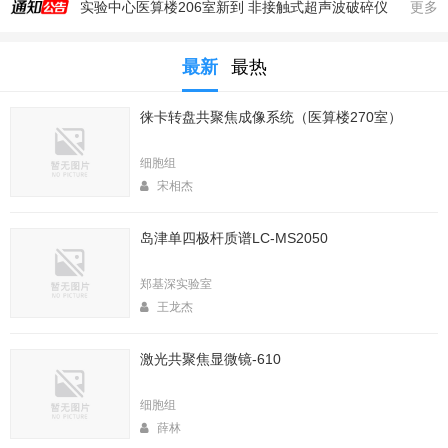
实验中心医算楼206室新到 非接触式超声波破碎仪
更多
2025年秋季大型仪器培训安排
最新
最热
生命科学实验中心353室新到一台高速冷冻离心机，三个角转子，50，250，1000ml管
生命科学实验中心2025年暑期值班表
徕卡转盘共聚焦成像系统（医算楼270室）
医算楼（西区田径场新楼）二楼（206室）新到一台落地式超离和一台高速冷冻离心机
2025年4月春季大型仪器培训安排
细胞组
生命中心2025寒假值班表
宋相杰
生命科学实验中心2026年暑期值班表
岛津单四极杆质谱LC-MS2050
2026年春季大型仪器培训安排
生命科学实验中心2026年寒假值班表
郑基深实验室
王龙杰
激光共聚焦显微镜-610
细胞组
薛林