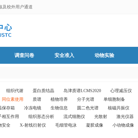
核及校外用户通道
调查问卷
安全准入
动物实验
组织代谢
蛋白质结晶
岛津质谱LCMS2020
心理减压仪
同位素使用
质谱
植物培养
分子光谱
单细胞制备
温保存箱
冷冻电镜
生物信息
圆二色光谱
核磁共振仪
子相互作用
组织形态分析
流式细胞仪
光散射
激光仪器
物安全
X-射线衍射仪
毛细管电泳
凝胶成像
小动物成像