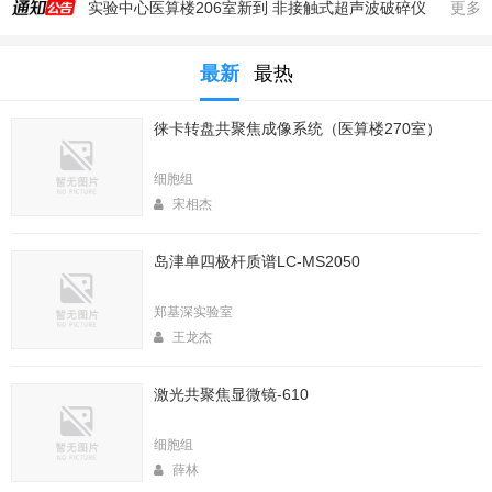
实验中心医算楼206室新到 非接触式超声波破碎仪
更多
2025年秋季大型仪器培训安排
最新
最热
生命科学实验中心353室新到一台高速冷冻离心机，三个角转子，50，250，1000ml管
生命科学实验中心2025年暑期值班表
徕卡转盘共聚焦成像系统（医算楼270室）
医算楼（西区田径场新楼）二楼（206室）新到一台落地式超离和一台高速冷冻离心机
2025年4月春季大型仪器培训安排
细胞组
生命中心2025寒假值班表
宋相杰
生命科学实验中心2026年暑期值班表
岛津单四极杆质谱LC-MS2050
2026年春季大型仪器培训安排
生命科学实验中心2026年寒假值班表
郑基深实验室
王龙杰
激光共聚焦显微镜-610
细胞组
薛林