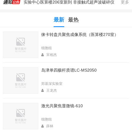
实验中心医算楼206室新到 非接触式超声波破碎仪
更多
2025年秋季大型仪器培训安排
最新
最热
生命科学实验中心353室新到一台高速冷冻离心机，三个角转子，50，250，1000ml管
生命科学实验中心2025年暑期值班表
徕卡转盘共聚焦成像系统（医算楼270室）
医算楼（西区田径场新楼）二楼（206室）新到一台落地式超离和一台高速冷冻离心机
2025年4月春季大型仪器培训安排
细胞组
生命中心2025寒假值班表
宋相杰
生命科学实验中心2026年暑期值班表
岛津单四极杆质谱LC-MS2050
2026年春季大型仪器培训安排
生命科学实验中心2026年寒假值班表
郑基深实验室
王龙杰
激光共聚焦显微镜-610
细胞组
薛林