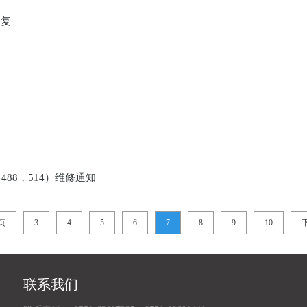
修复
，488，514）维修通知
页
3
4
5
6
7
8
9
10
联系我们