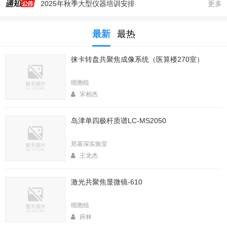
2025年秋季大型仪器培训安排
更多
生命科学实验中心353室新到一台高速冷冻离心机，三个角转子，50，250，1000ml管
最新
最热
生命科学实验中心2025年暑期值班表
医算楼（西区田径场新楼）二楼（206室）新到一台落地式超离和一台高速冷冻离心机
徕卡转盘共聚焦成像系统（医算楼270室）
2025年4月春季大型仪器培训安排
生命中心2025寒假值班表
细胞组
生命科学实验中心2026年暑期值班表
宋相杰
2026年春季大型仪器培训安排
岛津单四极杆质谱LC-MS2050
生命科学实验中心2026年寒假值班表
实验中心医算楼206室新到 非接触式超声波破碎仪
郑基深实验室
王龙杰
激光共聚焦显微镜-610
细胞组
薛林