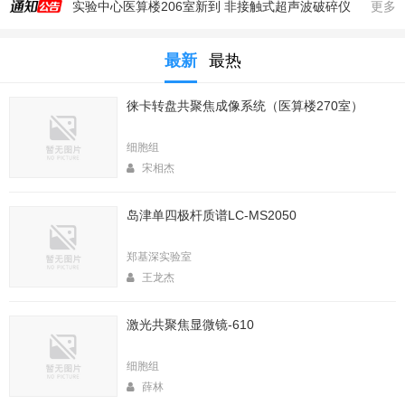
实验中心医算楼206室新到 非接触式超声波破碎仪
更多
2025年秋季大型仪器培训安排
生命科学实验中心353室新到一台高速冷冻离心机，三个角转子，50，250，1000ml管
最新
最热
生命科学实验中心2025年暑期值班表
徕卡转盘共聚焦成像系统（医算楼270室）
医算楼（西区田径场新楼）二楼（206室）新到一台落地式超离和一台高速冷冻离心机
2025年4月春季大型仪器培训安排
细胞组
生命中心2025寒假值班表
宋相杰
生命科学实验中心2026年暑期值班表
岛津单四极杆质谱LC-MS2050
2026年春季大型仪器培训安排
生命科学实验中心2026年寒假值班表
郑基深实验室
王龙杰
激光共聚焦显微镜-610
细胞组
薛林