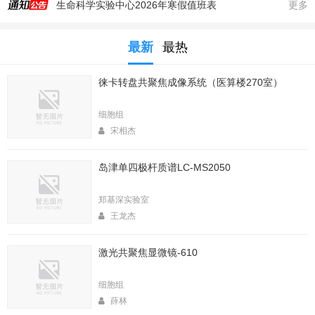
生命科学实验中心2026年寒假值班表
更多
实验中心医算楼206室新到 非接触式超声波破碎仪
最新
最热
2025年秋季大型仪器培训安排
生命科学实验中心353室新到一台高速冷冻离心机，三个角转子，50，250，1000ml管
徕卡转盘共聚焦成像系统（医算楼270室）
生命科学实验中心2025年暑期值班表
医算楼（西区田径场新楼）二楼（206室）新到一台落地式超离和一台高速冷冻离心机
细胞组
2025年4月春季大型仪器培训安排
宋相杰
生命中心2025寒假值班表
岛津单四极杆质谱LC-MS2050
生命科学实验中心2026年暑期值班表
2026年春季大型仪器培训安排
郑基深实验室
王龙杰
激光共聚焦显微镜-610
细胞组
薛林