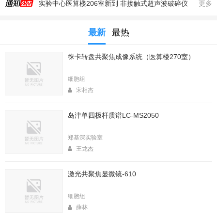
实验中心医算楼206室新到 非接触式超声波破碎仪
更多
2025年秋季大型仪器培训安排
最新
最热
生命科学实验中心353室新到一台高速冷冻离心机，三个角转子，50，250，1000ml管
生命科学实验中心2025年暑期值班表
徕卡转盘共聚焦成像系统（医算楼270室）
医算楼（西区田径场新楼）二楼（206室）新到一台落地式超离和一台高速冷冻离心机
2025年4月春季大型仪器培训安排
细胞组
生命中心2025寒假值班表
宋相杰
生命科学实验中心2026年暑期值班表
岛津单四极杆质谱LC-MS2050
2026年春季大型仪器培训安排
生命科学实验中心2026年寒假值班表
郑基深实验室
王龙杰
激光共聚焦显微镜-610
细胞组
薛林