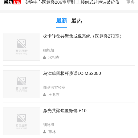
实验中心医算楼206室新到 非接触式超声波破碎仪
更多
2025年秋季大型仪器培训安排
最新
最热
生命科学实验中心353室新到一台高速冷冻离心机，三个角转子，50，250，1000ml管
生命科学实验中心2025年暑期值班表
徕卡转盘共聚焦成像系统（医算楼270室）
医算楼（西区田径场新楼）二楼（206室）新到一台落地式超离和一台高速冷冻离心机
2025年4月春季大型仪器培训安排
细胞组
生命中心2025寒假值班表
宋相杰
生命科学实验中心2026年暑期值班表
岛津单四极杆质谱LC-MS2050
2026年春季大型仪器培训安排
生命科学实验中心2026年寒假值班表
郑基深实验室
王龙杰
激光共聚焦显微镜-610
细胞组
薛林