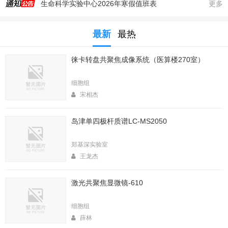
生命科学实验中心2026年寒假值班表
更多
实验中心医算楼206室新到 非接触式超声波破碎仪
最新
最热
2025年秋季大型仪器培训安排
生命科学实验中心353室新到一台高速冷冻离心机，三个角转子，50，250，1000ml管
徕卡转盘共聚焦成像系统（医算楼270室）
生命科学实验中心2025年暑期值班表
医算楼（西区田径场新楼）二楼（206室）新到一台落地式超离和一台高速冷冻离心机
细胞组
2025年4月春季大型仪器培训安排
宋相杰
生命中心2025寒假值班表
岛津单四极杆质谱LC-MS2050
生命科学实验中心2026年暑期值班表
2026年春季大型仪器培训安排
郑基深实验室
王龙杰
激光共聚焦显微镜-610
细胞组
薛林